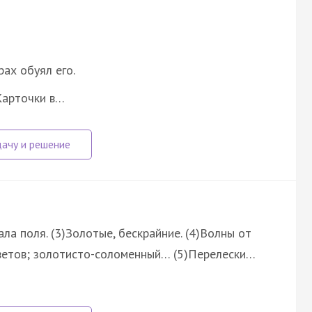
рах обуял его.
Карточки в…
ла поля. (3)Золотые, бескрайние. (4)Волны от
цветов; золотисто-соломенный… (5)Перелески…