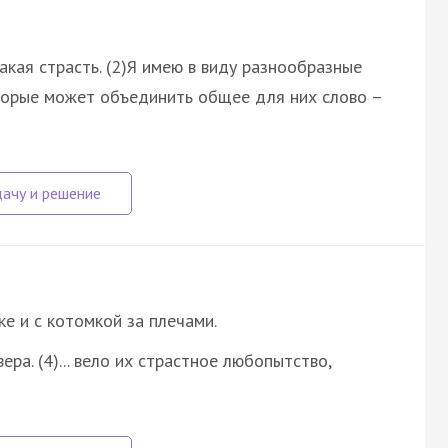
акая страсть. (2)Я имею в виду разнообразные
которые может объединить общее для них слово –
уке и с котомкой за плечами.
ера. (4)... вело их страстное любопытство,