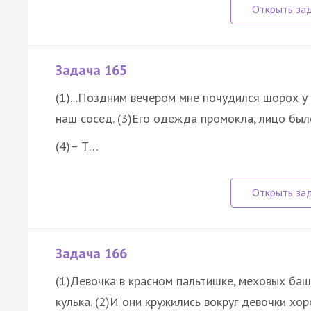
Задача 165
(1)...Поздним вечером мне почудился шорох у
наш сосед. (3)Его одежда промокла, лицо было
(4)– Т…
Задача 166
(1)Девочка в красном пальтишке, меховых баш
кулька. (2)И они кружились вокруг девочки хо