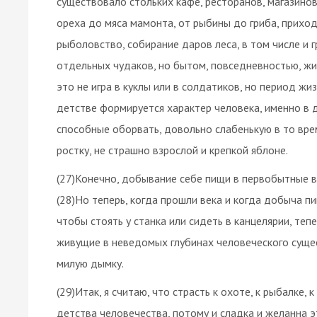
существовало стольких кафе, ресторанов, магазинов 
ореха до мяса мамонта, от рыбины до гриба, приход
рыболовство, собирание даров леса, в том числе и г
отдельных чудаков, но бытом, повседневностью, жиз
это не игра в куклы или в солдатиков, но период ж
детстве формируется характер человека, именно в 
способные оборвать, довольно слабенькую в то врем
ростку, не страшно взрослой и крепкой яблоне.
(27)Конечно, добывание себе пищи в первобытные в
(28)Но теперь, когда прошли века и когда добыча пи
чтобы стоять у станка или сидеть в канцелярии, теп
живущие в неведомых глубинах человеческого суще
милую дымку.
(29)Итак, я считаю, что страсть к охоте, к рыбалке,
детства человечества, потому и сладка и желанна эт