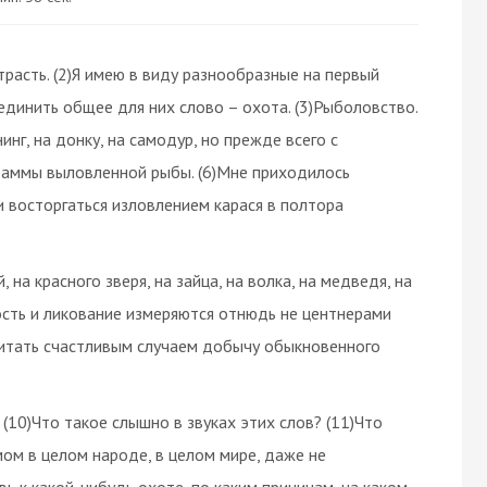
трасть. (2)Я имею в виду разнообразные на первый
ъединить общее для них слово – охота. (3)Рыболовство.
нинг, на донку, на самодур, но прежде всего с
граммы выловленной рыбы. (6)Мне приходилось
 восторгаться изловлением карася в полтора
на красного зверя, на зайца, на волка, на медведя, на
дость и ликование измеряются отнюдь не центнерами
читать счастливым случаем добычу обыкновенного
 (10)Что такое слышно в звуках этих слов? (11)Что
мом в целом народе, в целом мире, даже не
ь к какой-нибудь охоте, по каким причинам, на каком