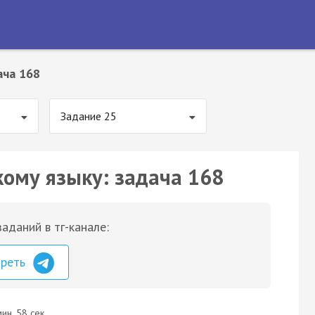
ача 168
Задание 25
кому языку: задача 168
аданий в тг-канале:
треть
ин. 58 сек.