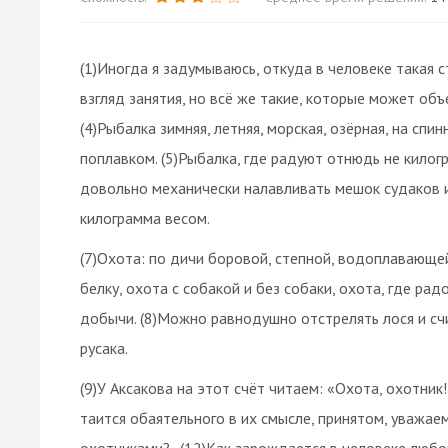
(1)Иногда я задумываюсь, откуда в человеке такая с
взгляд занятия, но всё же такие, которые может об
(4)Рыбалка зимняя, летняя, морская, озёрная, на спин
поплавком. (5)Рыбалка, где радуют отнюдь не кило
довольно механически налавливать мешок судаков и
килограмма весом.
(7)Охота: по дичи боровой, степной, водоплавающей, 
белку, охота с собакой и без собаки, охота, где ра
добычи. (8)Можно равнодушно отстрелять лося и с
русака.
(9)У Аксакова на этот счёт читаем: «Охота, охотник!
таится обаятельного в их смысле, принятом, уважае
охотниками?.. (12)Как зарождается в человеке любов