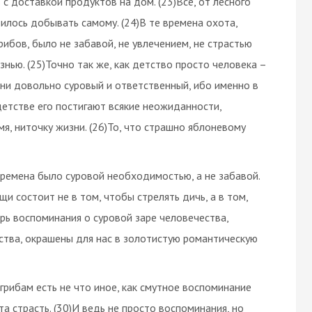
с доставкой продуктов на дом. (23)Всё, от лесного
илось добывать самому. (24)В те времена охота,
рибов, было не забавой, не увлечением, не страстью
нью. (25)Точно так же, как детство просто человека –
изни довольно суровый и ответственный, ибо именно в
детстве его постигают всякие неожиданности,
я, ниточку жизни. (26)То, что страшно яблоневому
ремена было суровой необходимостью, а не забавой.
щи состоит не в том, чтобы стрелять дичь, а в том,
ерь воспоминания о суровой заре человечества,
ства, окрашены для нас в золотистую романтическую
 к грибам есть не что иное, как смутное воспоминание
а страсть. (30)И ведь не просто воспоминания, но