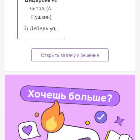
читал. (А.
Пушкин)
Б)
Л
ебедь уп…