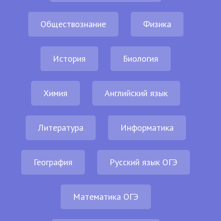
Обществознание
Физика
История
Биология
Химия
Английский язык
Литература
Информатика
География
Русский язык ОГЭ
Математика ОГЭ