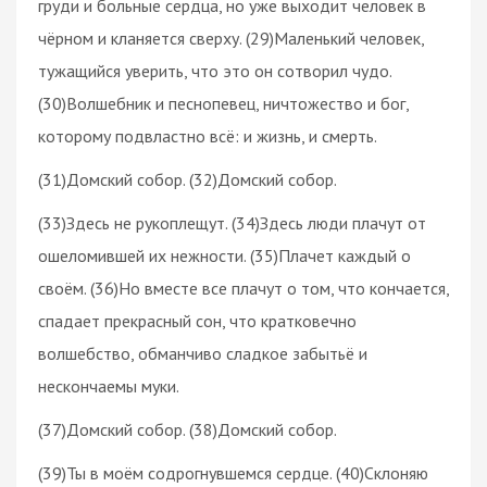
груди и больные сердца, но уже выходит человек в
чёрном и кланяется сверху. (29)Маленький человек,
тужащийся уверить, что это он сотворил чудо.
(30)Волшебник и песнопевец, ничтожество и бог,
которому подвластно всё: и жизнь, и смерть.
(31)Домский собор. (32)Домский собор.
(33)Здесь не рукоплещут. (34)Здесь люди плачут от
ошеломившей их нежности. (35)Плачет каждый о
своём. (36)Но вместе все плачут о том, что кончается,
спадает прекрасный сон, что кратковечно
волшебство, обманчиво сладкое забытьё и
нескончаемы муки.
(37)Домский собор. (38)Домский собор.
(39)Ты в моём содрогнувшемся сердце. (40)Склоняю