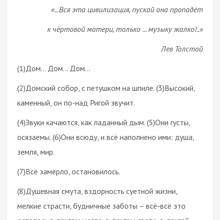
«...Вся эта цивилизация, пускай она пропадёт
к чёртовой матери, только ... музыку жалко!..»
Лев Толстой
(1)Дом... Дом... Дом...
(2)Домский собор, с петушком на шпиле. (3)Высокий,
каменный, он по-над Ригой звучит.
(4)Звуки качаются, как ладанный дым. (5)Они густы,
осязаемы. (6)Они всюду, и всё наполнено ими: душа,
земля, мир.
(7)Всё замерло, остановилось.
(8)Душевная смута, вздорность суетной жизни,
мелкие страсти, будничные заботы – всё-всё это