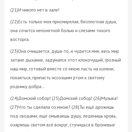
(21)И никого нет в зале!
(22)Есть только моя присмирелая, бесплотная душа,
она сочится непонятной болью и слезами тихого
восторга.
(23)Она очищается, душа-то, и чудится мне, весь мир
затаил дыхание, задумался этот клокочущий, грозный
наш мир, готовый вместе со мною пасть на колени,
покаяться, припасть иссохшим ртом к святому
роднику добра...
(24)Домский собор! (25)Домский собор! (26)Музыка!
(27)Что ты сделала со мною? (28)Ты ещё дрожишь
под сводами, ещё омываешь душу, леденишь кровь,
озаряешь светом всё вокруг, стучишься в броневые