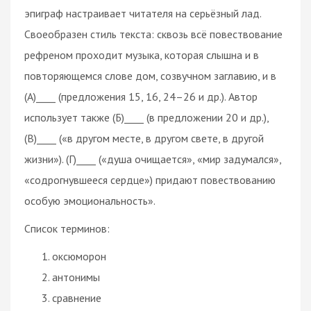
эпиграф настраивает читателя на серьёзный лад.
Своеобразен стиль текста: сквозь всё повествование
рефреном проходит музыка, которая слышна и в
повторяющемся слове дом, созвучном заглавию, и в
(А)____ (предложения 15, 16, 24–26 и др.). Автор
использует также (Б)____ (в предложении 20 и др.),
(В)____ («в другом месте, в другом свете, в другой
жизни»). (Г)____ («душа очищается», «мир задумался»,
«содрогнувшееся сердце») придают повествованию
особую эмоциональность».
Список терминов:
оксюморон
антонимы
сравнение