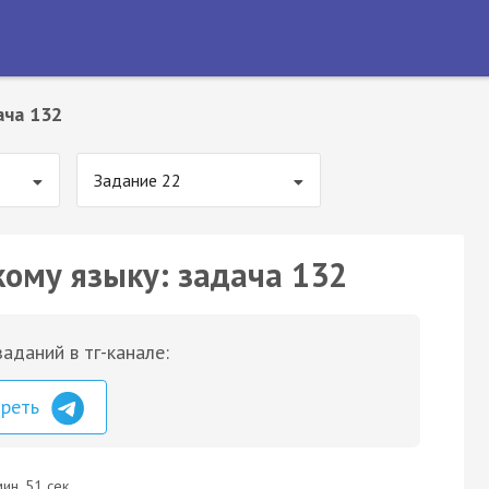
ача 132
Задание 22
кому языку: задача 132
аданий в тг-канале:
треть
ин. 51 сек.