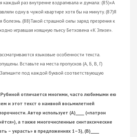
 я каждый раз внутренне вздрагивала и думала: (85)«А
авляли одну в чужой квартире хотя бы на минуту. (87)Я
я болезнь. (88)Такой страшной силы заряд презрения к
ходно игравшая изящную пьесу Бетховена «К Элизе».
ассматриваются языковые особенности текста.
ущены. Вставьте на места пропусков (А, Б, В, Г)
. Запишите под каждой буквой соответствующую
 Рубиной отличается многими, часто любимыми ею
ем и этот текст о наивной восьмилетней
орочности. Автор использует (А)____ («патрон
нётся»), а также многочисленные синтаксические
ать – украсть» в предложениях 1–3), (В)____