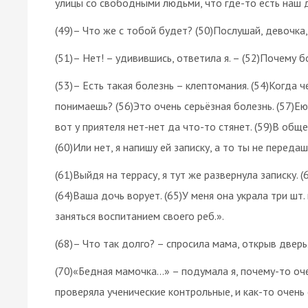
улицы со свободными людьми, что где-то есть наш д
(49)– Что же с тобой будет? (50)Послушай, девочка,
(51)– Нет! – удивившись, ответила я. – (52)Почему б
(53)– Есть такая болезнь – клептомания. (54)Когда ч
понимаешь? (56)Это очень серьёзная болезнь. (57)Ею
вот у приятеля нет-нет да что-то стянет. (59)В общ
(60)Или нет, я напишу ей записку, а то ты не передаш
(61)Выйдя на террасу, я тут же развернула записку. 
(64)Ваша дочь ворует. (65)У меня она украла три шт.
заняться воспитанием своего реб.».
(68)– Что так долго? – спросила мама, открыв дверь
(70)«Бедная мамочка...» – подумала я, почему-то оче
проверяла ученические контрольные, и как-то очень 