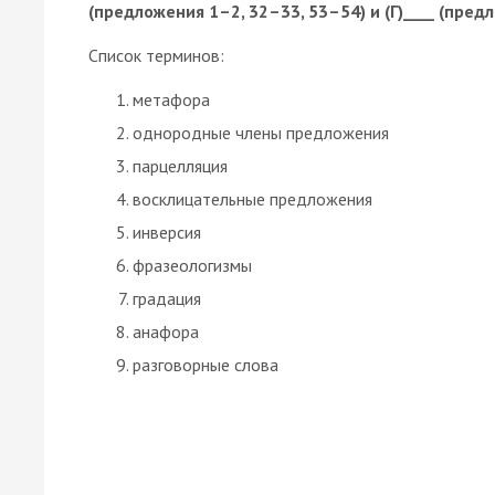
(предложения 1–2, 32–33, 53–54) и (Г)____ (предло
Список терминов:
метафора
однородные члены предложения
парцелляция
восклицательные предложения
инверсия
фразеологизмы
градация
анафора
разговорные слова