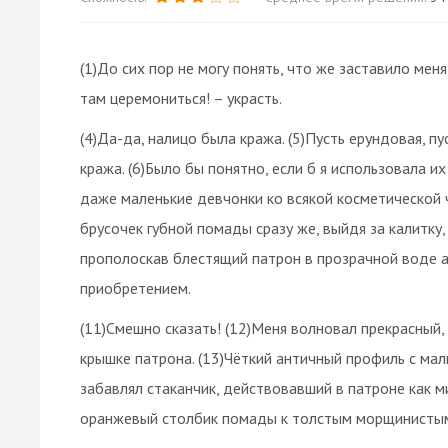
(1)До сих пор не могу понять, что же заставило меня 
там церемониться! – украсть.
(4)Да-да, налицо была кража. (5)Пусть ерундовая, п
кража. (6)Было бы понятно, если б я использовала их
даже маленькие девчонки ко всякой косметической че
брусочек губной помады сразу же, выйдя зa калитку,
прополоскав блестящий патрон в прозрачной воде а
приобретением.
(11)Смешно сказать! (12)Меня волновал прекрасный,
крышке патрона. (13)Чёткий античный профиль с ма
забавлял стаканчик, действовавший в патроне как м
оранжевый столбик помады к толстым морщинистым