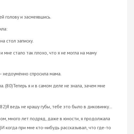
ей голову и засмеявшись.
ила:
на стол записку.
и мне стало так плохо, что я не могла на маму
 – недоумённо спросила мама.
. (80)Теперь я и в самом деле не знала, зачем мне
(82)Я ведь не крашу губы, тебе это было в диковинку…
том, много лет подряд, даже в юности, я продолжала
)И когда при мне кто-нибудь рассказывал, что где-то