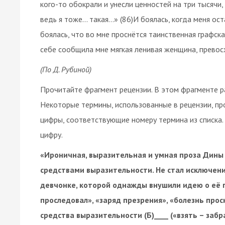
кого-то обокрали и унесли ценностей на три тысячи,
ведь я тоже… такая…» (86)И боялась, когда меня ост
боялась, что во мне проснётся таинственная графска
себе сообщила мне мягкая ленивая женщина, превос
(По Д. Рубиной)
Прочитайте фрагмент рецензии. В этом фрагменте р
Некоторые термины, использованные в рецензии, проп
цифры, соответствующие номеру термина из списка
цифру.
«Ироничная, выразительная и умная проза Дины
средствами выразительности. Не стал исключени
девчонке, которой однажды внушили идею о её п
проследовал», «заряд презрения», «болезнь прос
средства выразительности (Б)____ («взять – забр