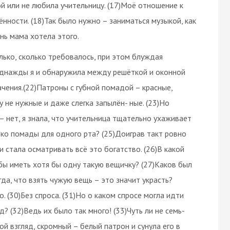
ой или не любила учительницу. (17)Моё отношение к
ности. (18)Так было нужно – заниматься музыкой, как
ень мама хотела этого.
лько, сколько требовалось, при этом блуждая
о однажды я и обнаружила между решёткой и оконной
чения.(22)Патроны с губной помадой – красные,
 не нужные и даже слегка запылён- ные. (23)Но
– нет, я знала, что учительница тщательно ухаживает
лько помады для одного рта? (25)Доиграв такт ровно
 и стала осматривать всё это богатство. (26)В какой
бы иметь хотя бы одну такую вещичку? (27)Каков был
да, что взять чужую вещь – это значит украсть?
о. (30)Без спроса. (31)Но о каком спросе могла идти
 (32)Ведь их было так много! (33)Чуть ли не семь-
мой взгляд, скромный – белый патрон и сунула его в