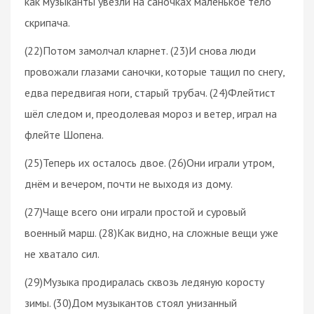
как музыканты увезли на саночках маленькое тело
скрипача.
(22)Потом замолчал кларнет. (23)И снова люди
провожали глазами саночки, которые тащил по снегу,
едва передвигая ноги, старый трубач. (24)Флейтист
шёл следом и, преодолевая мороз и ветер, играл на
флейте Шопена.
(25)Теперь их осталось двое. (26)Они играли утром,
днём и вечером, почти не выходя из дому.
(27)Чаще всего они играли простой и суровый
военный марш. (28)Как видно, на сложные вещи уже
не хватало сил.
(29)Музыка продиралась сквозь ледяную коросту
зимы. (30)Дом музыкантов стоял унизанный