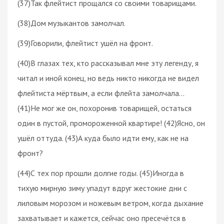
(37)Так флейтист прощался со своими товарищами.
(38)Дом музыкантов замолчал.
(39)Говорили, флейтист ушёл на фронт.
(40)В глазах тех, кто рассказывал мне эту легенду, я
читал и иной конец, но ведь никто никогда не видел
флейтиста мёртвым, а если флейта замолчала…
(41)Не мог же он, похоронив товарищей, остаться
один в пустой, промороженной квартире! (42)Ясно, он
ушёл оттуда. (43)А куда было идти ему, как не на
фронт?
(44)С тех пор прошли долгие годы. (45)Иногда в
тихую мирную зиму упадут вдруг жестокие дни с
лиловым морозом и ножевым ветром, когда дыхание
захватывает и кажется, сейчас оно пресечётся в