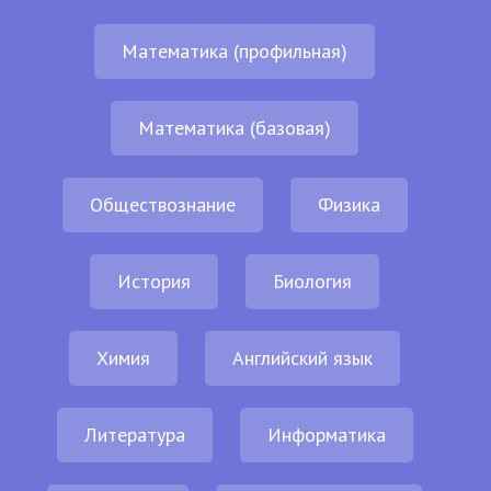
Математика (профильная)
Математика (базовая)
Обществознание
Физика
История
Биология
Химия
Английский язык
Литература
Информатика