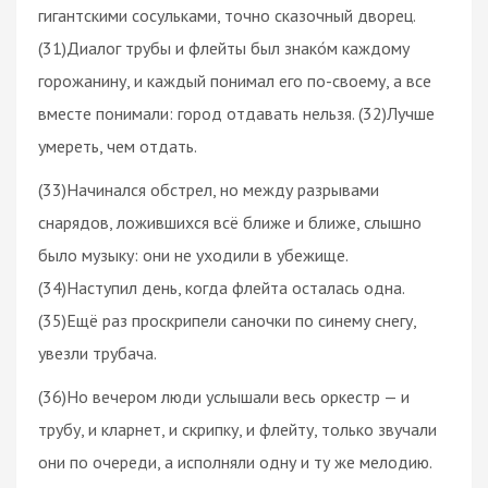
гигантскими сосульками, точно сказочный дворец.
(31)Диалог трубы и флейты был знако́м каждому
горожанину, и каждый понимал его по-своему, а все
вместе понимали: город отдавать нельзя. (32)Лучше
умереть, чем отдать.
(33)Начинался обстрел, но между разрывами
снарядов, ложившихся всё ближе и ближе, слышно
было музыку: они не уходили в убежище.
(34)Наступил день, когда флейта осталась одна.
(35)Ещё раз проскрипели саночки по синему снегу,
увезли трубача.
(36)Но вечером люди услышали весь оркестр — и
трубу, и кларнет, и скрипку, и флейту, только звучали
они по очереди, а исполняли одну и ту же мелодию.