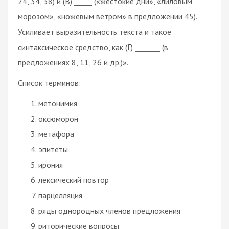
24, 34, 38) и (В) _____ («жестокие дни», «лиловым
морозом», «ножевым ветром» в предложении 45).
Усиливает выразительность текста и такое
синтаксическое средство, как (Г) _______ (в
предложениях 8, 11, 26 и др.)».
Список терминов:
метонимия
оксюморон
метафора
эпитеты
ирония
лексический повтор
парцелляция
ряды однородных членов предложения
риторические вопросы