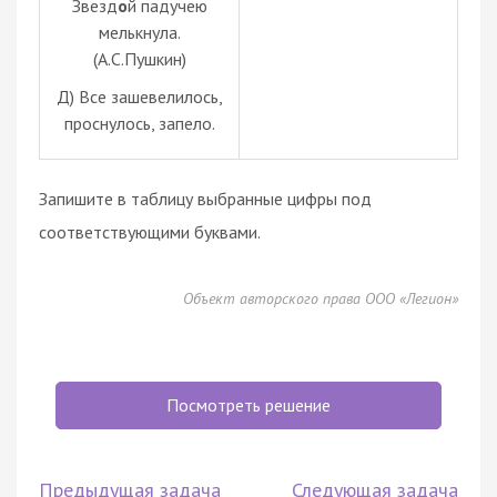
Звезд
о
й падучею
мелькнула.
(А.С.Пушкин)
Д) Все зашевелилось,
проснулось, запело.
Запишите в таблицу выбранные цифры под
соответствующими буквами.
Объект авторского права ООО «Легион»
Посмотреть решение
Предыдущая задача
Следующая задача