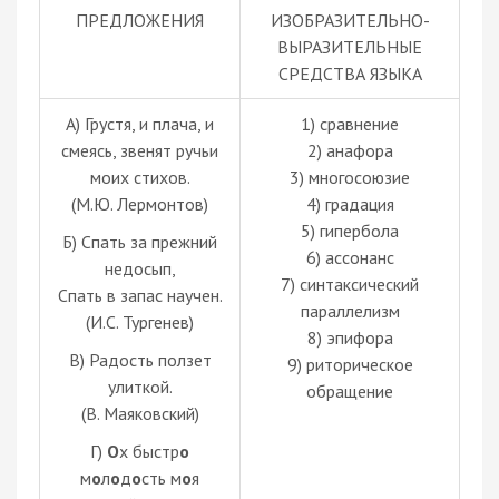
ПРЕДЛОЖЕНИЯ
ИЗОБРАЗИТЕЛЬНО-
ВЫРАЗИТЕЛЬНЫЕ
СРЕДСТВА ЯЗЫКА
А) Грустя, и плача, и
1) сравнение
смеясь, звенят ручьи
2) анафора
моих стихов.
3) многосоюзие
(М.Ю. Лермонтов)
4) градация
5) гипербола
Б) Спать за прежний
6) ассонанс
недосып,
7) синтаксический
Спать в запас научен.
параллелизм
(И.С. Тургенев)
8) эпифора
В) Радость ползет
9) риторическое
улиткой.
обращение
(В. Маяковский)
Г)
О
х быстр
о
м
о
л
о
д
о
сть м
о
я