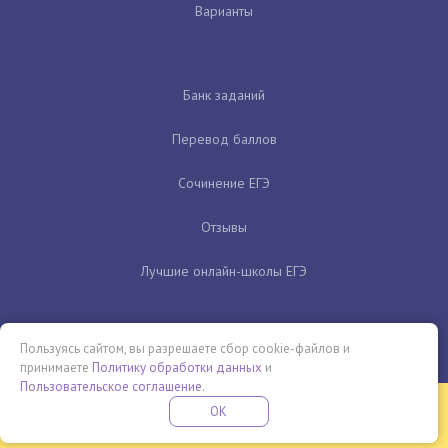
Варианты
Банк заданий
Перевод баллов
Сочинение ЕГЭ
Отзывы
Лучшие онлайн-школы ЕГЭ
Пользуясь сайтом, вы разрешаете сбор cookie-файлов и
принимаете
Политику обработки данных
и
Пользовательское соглашение
.
Бесплатная летняя школа
OK
ПОДРОБНЕЕ
ПРОВЕДИ ЭТО ЛЕТО С ПОЛЬЗОЙ