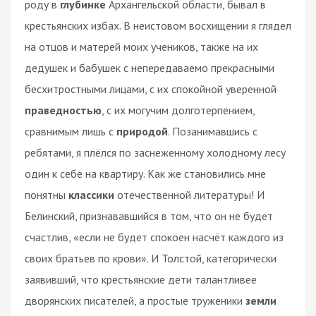
роду в
глубинке
Архангельской области, бывал в
крестьянских избах. В неистовом восхищении я глядел
на отцов и матерей моих учеников, также на их
дедушек и бабушек с непередаваемо прекрасными
бесхитростными лицами, с их спокойной уверенной
праведностью
, с их могучим долготерпением,
сравнимым лишь с
природой
. Позанимавшись с
ребятами, я плёлся по заснеженному холодному лесу
один к себе на квартиру. Как же становились мне
понятны
классики
отечественной литературы! И
Белинский, признававшийся в том, что он не будет
счастлив, «если не будет спокоен насчёт каждого из
своих братьев по крови». И Толстой, категорически
заявивший, что крестьянские дети талантливее
дворянских писателей, а простые труженики
земли