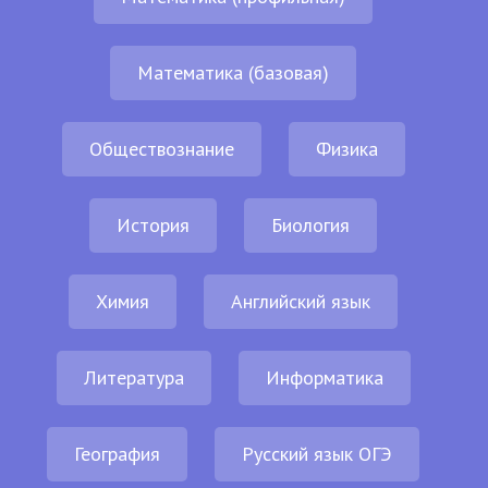
Математика (базовая)
Обществознание
Физика
История
Биология
Химия
Английский язык
Литература
Информатика
География
Русский язык ОГЭ