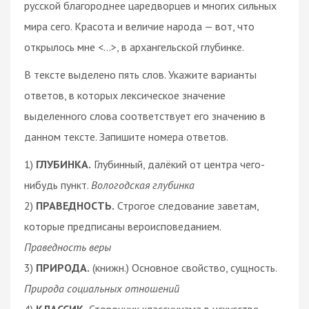
русской благороднее царедворцев и многих сильных
мира сего. Красота и величие народа — вот, что
открылось мне <...>, в архангельской глубинке.
В тексте выделено пять слов. Укажите варианты
ответов, в которых лексическое значение
выделенного слова соответствует его значению в
данном тексте. Запишите номера ответов.
1)
ГЛУБИНКА.
Глубинный, далёкий от центра чего-
нибудь пункт.
Вологодская глубинка
2)
ПРАВЕДНОСТЬ.
Строгое следование заветам,
которые предписаны вероисповеданием.
Праведность веры
3)
ПРИРОДА.
(книжн.) Основное свойство, сущность.
Природа социальных отношений
4)
КЛАССИК.
Сторонник классицизма в искусстве.