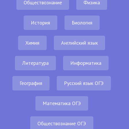
Обществознание
Физика
История
Биология
Химия
Английский язык
Литература
Информатика
География
Русский язык ОГЭ
Математика ОГЭ
Обществознание ОГЭ