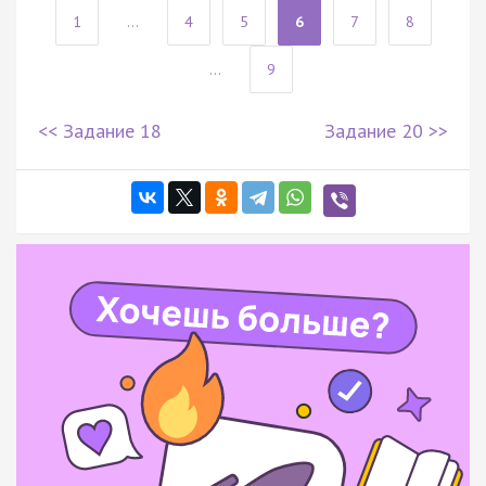
1
...
4
5
6
7
8
...
9
<< Задание 18
Задание 20 >>