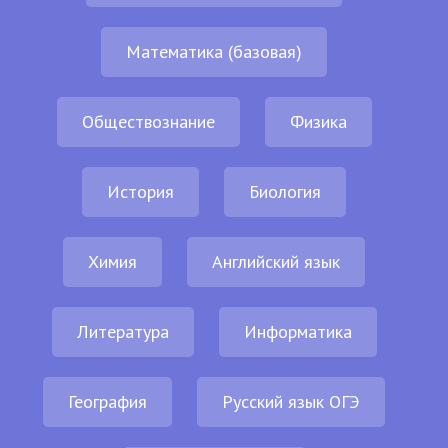
Математика (базовая)
Обществознание
Физика
История
Биология
Химия
Английский язык
Литература
Информатика
География
Русский язык ОГЭ