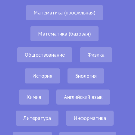
Математика (профильная)
Математика (базовая)
Обществознание
Физика
История
Биология
Химия
Английский язык
Литература
Информатика