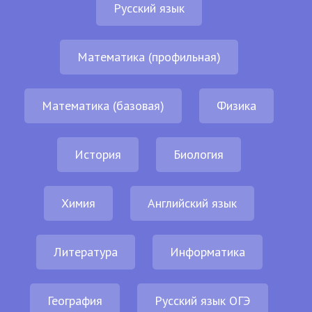
Русский язык
Математика (профильная)
Математика (базовая)
Физика
История
Биология
Химия
Английский язык
Литература
Информатика
География
Русский язык ОГЭ