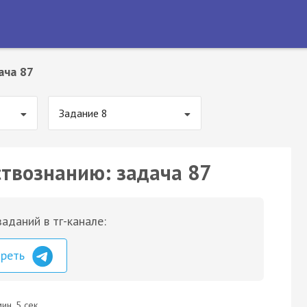
ача 87
Задание 8
ствознанию: задача 87
аданий в тг-канале:
треть
ин. 5 сек.