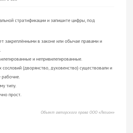
альной стратификации и запишите цифры, под
ет закреплёнными в законе или обычае правами и
.
илегированные и непривилегированные.
х сословий (дворянство, духовенство) существовали и
 рабочие.
му типу.
чно прост.
Объект авторского права ООО «Легион»