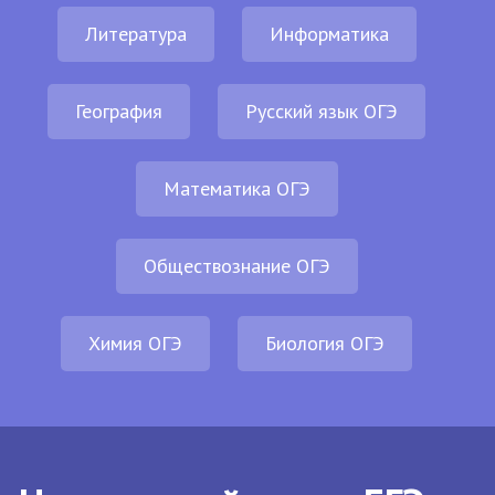
Литература
Информатика
География
Русский язык ОГЭ
Математика ОГЭ
Обществознание ОГЭ
Химия ОГЭ
Биология ОГЭ