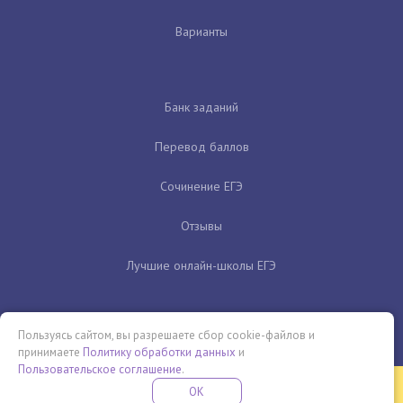
Варианты
Банк заданий
Перевод баллов
Сочинение ЕГЭ
Отзывы
Лучшие онлайн-школы ЕГЭ
Пользуясь сайтом, вы разрешаете сбор cookie-файлов и
принимаете
Политику обработки данных
и
Пользовательское соглашение
.
Бесплатная летняя школа
OK
ПОДРОБНЕЕ