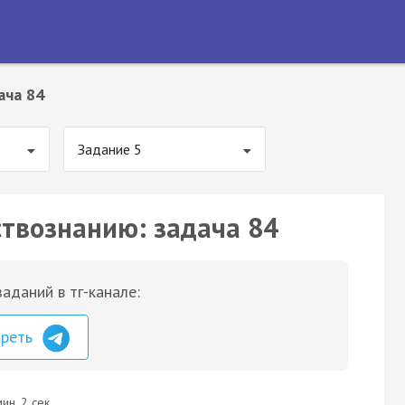
ача 84
Задание 5
ствознанию: задача 84
аданий в тг-канале:
треть
ин. 2 сек.