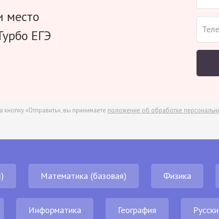
и место
Турбо ЕГЭ
а кнопку «Отправить», вы принимаете
положение об обработке персональн
)
Математика (базовая)
Физика
Информатика
География
Русски