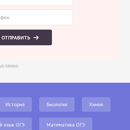
ОТПРАВИТЬ
ых данных
.
История
Биология
Химия
й язык ОГЭ
Математика ОГЭ