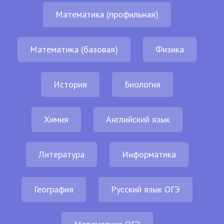
Математика (профильная)
Математика (базовая)
Физика
История
Биология
Химия
Английский язык
Литература
Информатика
География
Русский язык ОГЭ