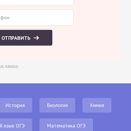
ОТПРАВИТЬ
ых данных
.
История
Биология
Химия
й язык ОГЭ
Математика ОГЭ