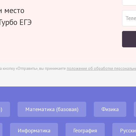
и место
Турбо ЕГЭ
а кнопку «Отправить», вы принимаете
положение об обработке персональн
)
Математика (базовая)
Физика
Информатика
География
Русски