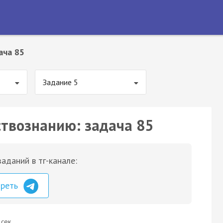
ача 85
Задание 5
ствознанию: задача 85
аданий в тг-канале:
треть
 сек.