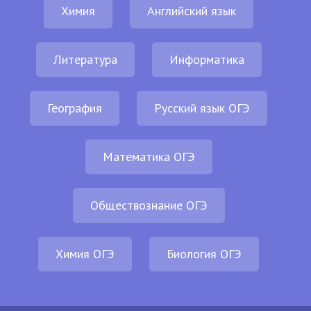
Химия
Английский язык
Литература
Информатика
География
Русский язык ОГЭ
Математика ОГЭ
Обществознание ОГЭ
Химия ОГЭ
Биология ОГЭ