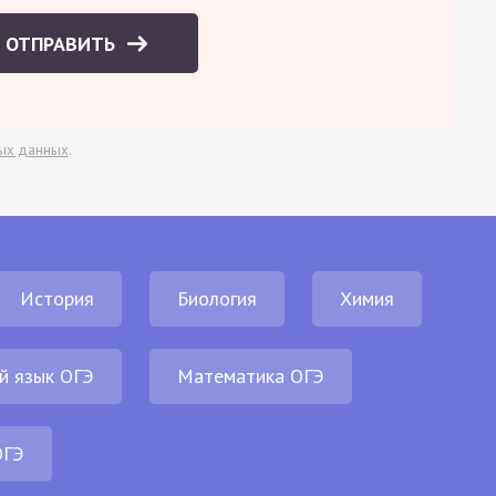
ОТПРАВИТЬ
ых данных
.
История
Биология
Химия
й язык ОГЭ
Математика ОГЭ
ОГЭ