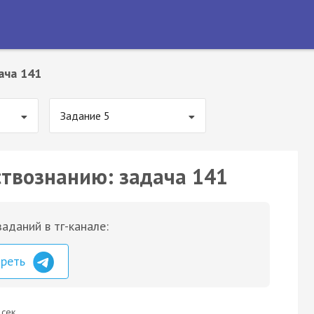
ача 141
Задание 5
ствознанию: задача 141
аданий в тг-канале:
треть
 сек.