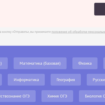
а кнопку «Отправить», вы принимаете
положение об обработке персональн
)
Математика (базовая)
Физика
Информатика
География
Русски
ствознание ОГЭ
Химия ОГЭ
Биология 