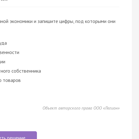
чной экономики и запишите цифры, под которыми они
уда
венности
ции
тного собственника
о товаров
Объект авторского права ООО «Легион»
еть решение