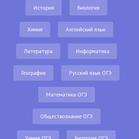
История
Биология
Химия
Английский язык
Литература
Информатика
География
Русский язык ОГЭ
Математика ОГЭ
Обществознание ОГЭ
Химия ОГЭ
Биология ОГЭ