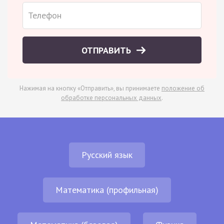
ОТПРАВИТЬ
Нажимая на кнопку «Отправить», вы принимаете
положение об
обработке персональных данных
.
Русский язык
Математика (профильная)