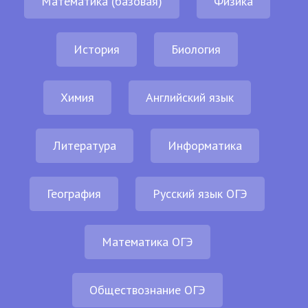
Математика (базовая)
Физика
История
Биология
Химия
Английский язык
Литература
Информатика
География
Русский язык ОГЭ
Математика ОГЭ
Обществознание ОГЭ