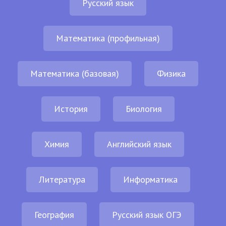
Русский язык
Математика (профильная)
Математика (базовая)
Физика
История
Биология
Химия
Английский язык
Литература
Информатика
География
Русский язык ОГЭ