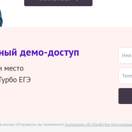
тный демо-доступ
и место
Турбо ЕГЭ
а кнопку «Отправить», вы принимаете
положение об обработке персональн