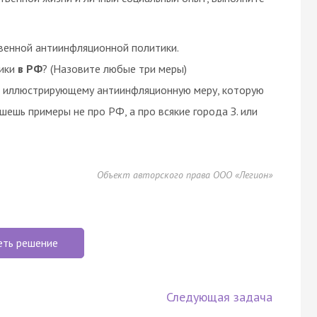
венной антиинфляционной политики.
тики
в РФ
? (Назовите любые три меры)
у, иллюстрирующему антиинфляционную меру, которую
ешь примеры не про РФ, а про всякие города З. или
Объект авторского права ООО «Легион»
еть решение
Следующая задача