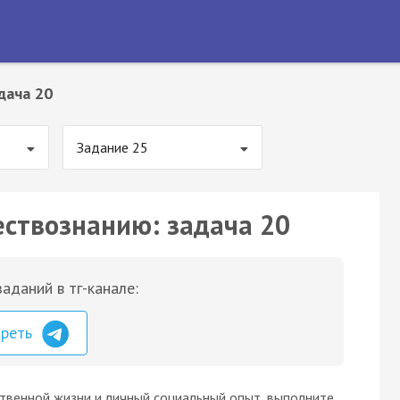
дача 20
Задание 25
ествознанию: задача 20
аданий в тг-канале:
треть
твенной жизни и личный социальный опыт, выполните