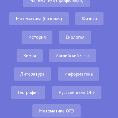
Математика (профильная)
Математика (базовая)
Физика
История
Биология
Химия
Английский язык
Литература
Информатика
География
Русский язык ОГЭ
Математика ОГЭ