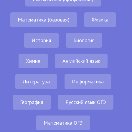
Математика (базовая)
Физика
История
Биология
Химия
Английский язык
Литература
Информатика
География
Русский язык ОГЭ
Математика ОГЭ