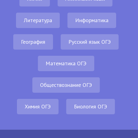
Литература
Информатика
География
Русский язык ОГЭ
Математика ОГЭ
Обществознание ОГЭ
Химия ОГЭ
Биология ОГЭ