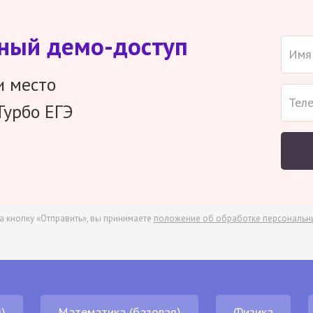
тный демо-доступ
и место
Турбо ЕГЭ
а кнопку «Отправить», вы принимаете
положение об обработке персональн
)
Математика (базовая)
Физика