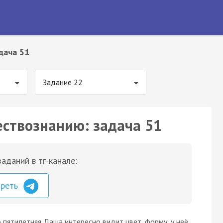
дача 51
Задание 22
ествознанию: задача 51
аданий в тг-канале:
треть
пятилетняя Даша интересно видит цвет, форму, у неё