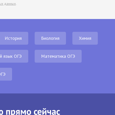
ых данных
.
История
Биология
Химия
й язык ОГЭ
Математика ОГЭ
ОГЭ
ю прямо сейчас