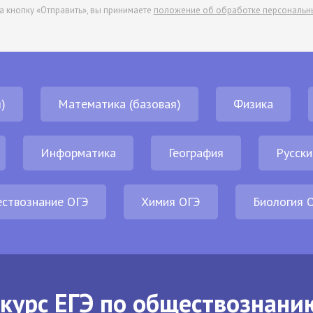
а кнопку «Отправить», вы принимаете
положение об обработке персональн
)
Математика (базовая)
Физика
Информатика
География
Русски
ствознание ОГЭ
Химия ОГЭ
Биология 
курс ЕГЭ по обществознани