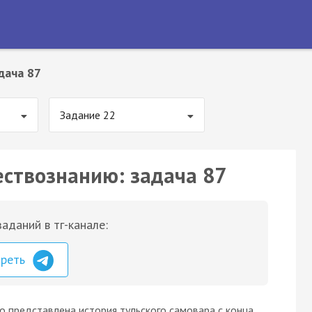
дача 87
Задание 22
ествознанию: задача 87
аданий в тг-канале:
треть
но представлена история тульского самовара с конца