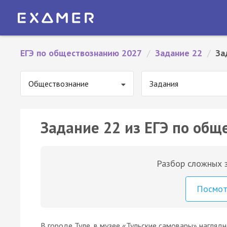
ЕГЭ по обществознанию 2027
/
Задание 22
/
За
Обществознание
Задания
Задание 22 из ЕГЭ по общ
Разбор сложных з
Посмо
В городе Туле, в музее «Тульские самовары» нагляд