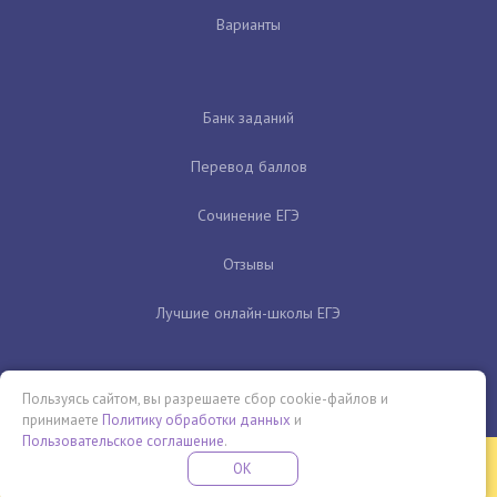
Варианты
Банк заданий
Перевод баллов
Сочинение ЕГЭ
Отзывы
Лучшие онлайн-школы ЕГЭ
Пользуясь сайтом, вы разрешаете сбор cookie-файлов и
принимаете
Политику обработки данных
и
Пользовательское соглашение
.
Бесплатная летняя школа
OK
ПОДРОБНЕЕ
ПРОВЕДИ ЭТО ЛЕТО С ПОЛЬЗОЙ