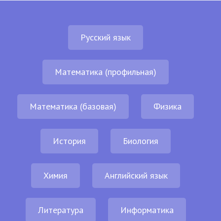
Русский язык
Математика (профильная)
Математика (базовая)
Физика
История
Биология
Химия
Английский язык
Литература
Информатика