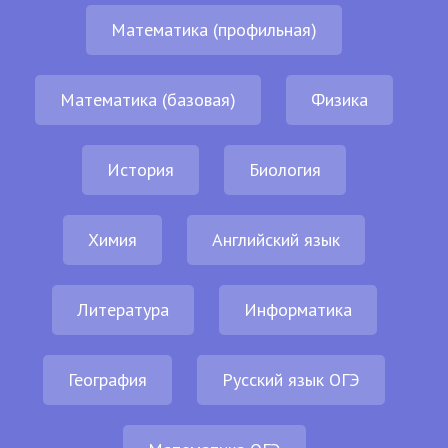
Математика (профильная)
Математика (базовая)
Физика
История
Биология
Химия
Английский язык
Литература
Информатика
География
Русский язык ОГЭ