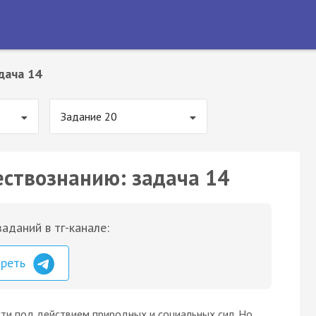
дача 14
Задание 20
ествознанию: задача 14
аданий в тг-канале:
треть
и под действием природных и социальных сил. Но