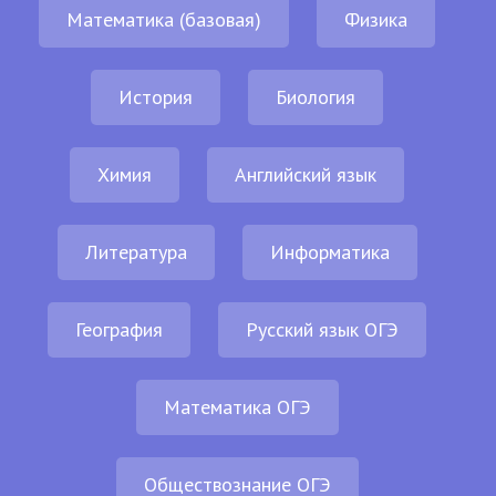
Математика (базовая)
Физика
История
Биология
Химия
Английский язык
Литература
Информатика
География
Русский язык ОГЭ
Математика ОГЭ
Обществознание ОГЭ