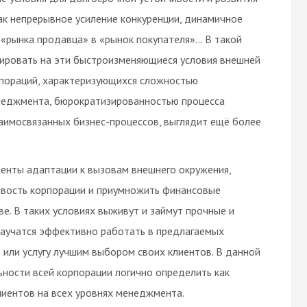
как непрерывное усиление конкуренции, динамичное
рынка продавца» в «рынок покупателя»... В такой
агировать на эти быстроизменяющиеся условия внешней
пораций, характеризующихся сложностью
енеджмента, бюрократизированностью процесса
аимосвязанных бизнес-процессов, выглядит ещё более
менты адаптации к вызовам внешнего окружения,
ивость корпорации и приумножить финансовые
е. В таких условиях выживут и займут прочные и
научатся эффективно работать в предлагаемых
 или услугу лучшим выбором своих клиентов. В данной
ьности всей корпорации логично определить как
лиентов на всех уровнях менеджмента.