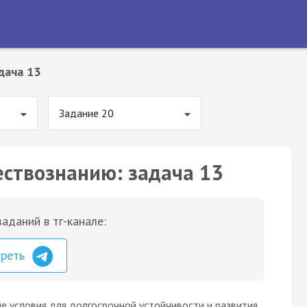
дача 13
Задание 20
ествознанию: задача 13
аданий в тг-канале:
треть
 условия для долгосрочной устойчивости и развития