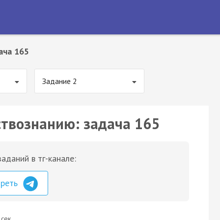
ача 165
Задание 2
ствознанию: задача 165
аданий в тг-канале:
треть
 сек.