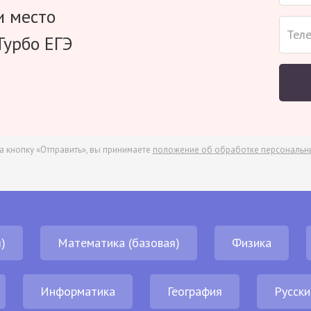
и место
Турбо ЕГЭ
а кнопку «Отправить», вы принимаете
положение об обработке персональн
)
Математика (базовая)
Физика
Информатика
География
Русски