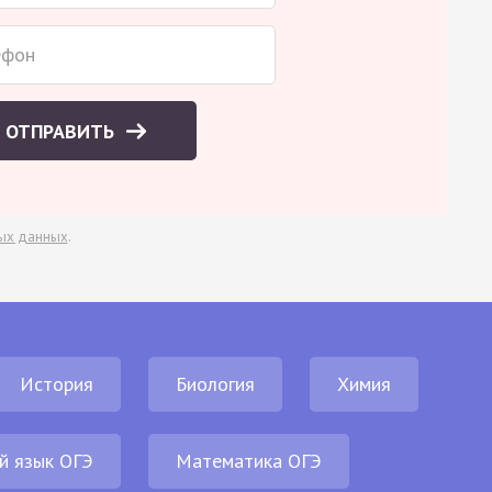
ОТПРАВИТЬ
ых данных
.
История
Биология
Химия
й язык ОГЭ
Математика ОГЭ