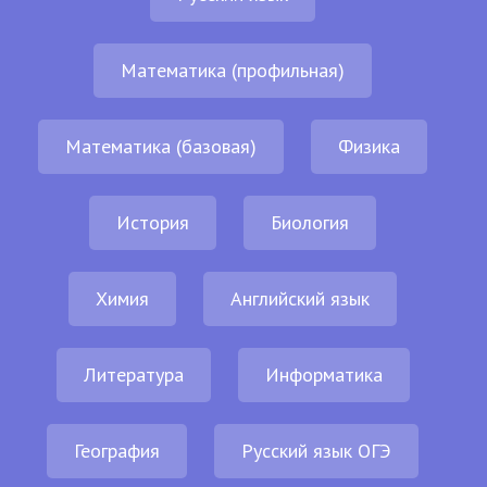
Математика (профильная)
Математика (базовая)
Физика
История
Биология
Химия
Английский язык
Литература
Информатика
География
Русский язык ОГЭ