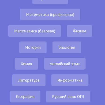
Математика (профильная)
Математика (базовая)
Физика
История
Биология
Химия
Английский язык
Литература
Информатика
География
Русский язык ОГЭ