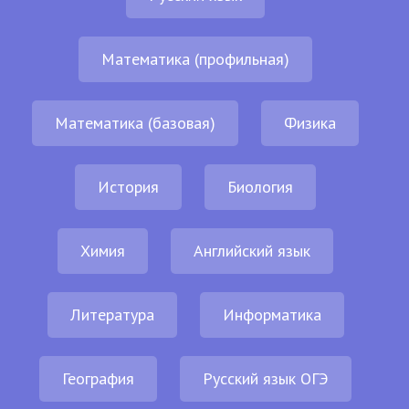
Математика (профильная)
Математика (базовая)
Физика
История
Биология
Химия
Английский язык
Литература
Информатика
География
Русский язык ОГЭ