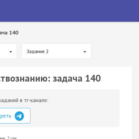
ача 140
Задание 2
ствознанию: задача 140
аданий в тг-канале:
треть
ин. 7 сек.