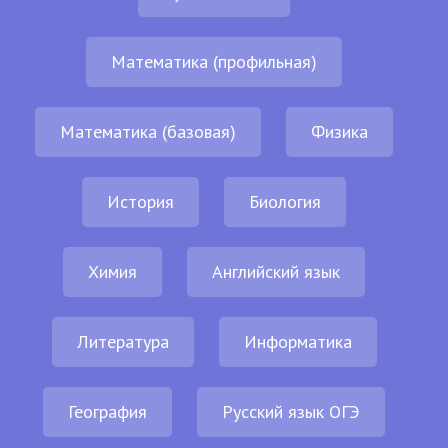
Математика (профильная)
Математика (базовая)
Физика
История
Биология
Химия
Английский язык
Литература
Информатика
География
Русский язык ОГЭ