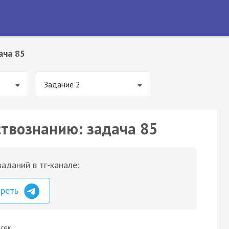
ача 85
Задание 2
ствознанию: задача 85
аданий в тг-канале:
треть
сек.