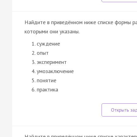
Найдите в приведённом ниже списке формы ра
которыми они указаны.
суждение
опыт
эксперимент
умозаключение
понятие
практика
Найдите в приведённом ниже списке характери