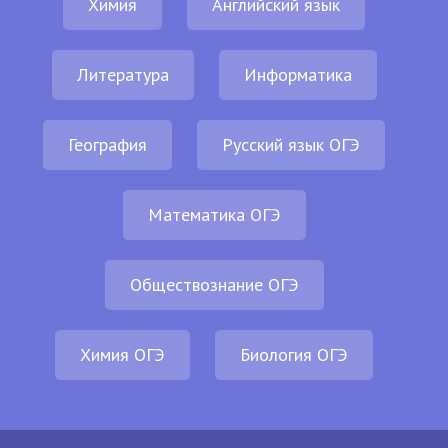
Химия
Английский язык
Литература
Информатика
География
Русский язык ОГЭ
Математика ОГЭ
Обществознание ОГЭ
Химия ОГЭ
Биология ОГЭ