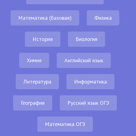
Математика (базовая)
Физика
История
Биология
Химия
Английский язык
Литература
Информатика
География
Русский язык ОГЭ
Математика ОГЭ