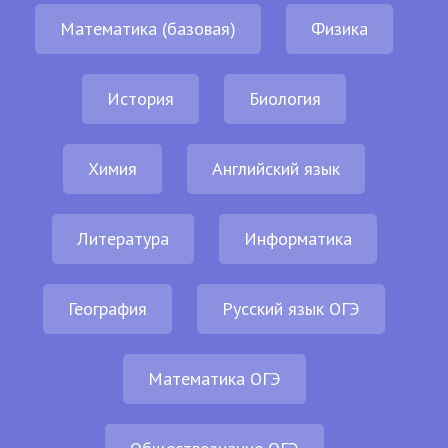
Математика (базовая)
Физика
История
Биология
Химия
Английский язык
Литература
Информатика
География
Русский язык ОГЭ
Математика ОГЭ