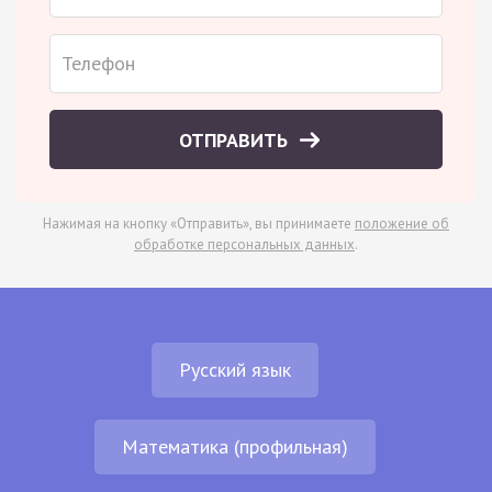
ОТПРАВИТЬ
Нажимая на кнопку «Отправить», вы принимаете
положение об
обработке персональных данных
.
Русский язык
Математика (профильная)