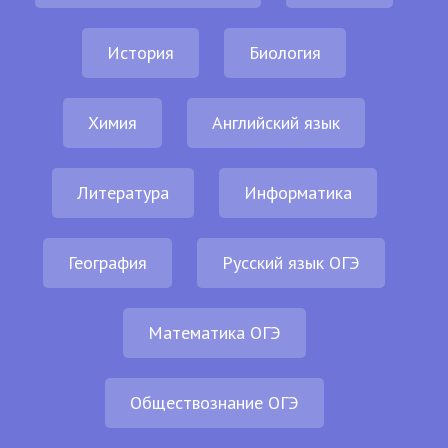
История
Биология
Химия
Английский язык
Литература
Информатика
География
Русский язык ОГЭ
Математика ОГЭ
Обществознание ОГЭ