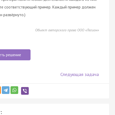
дитe cooтвeтcтвующий пpимep. Kaждый пpимep дoлжeн
н paзвëpнутo.)
Объект авторского права ООО «Легион»
еть решение
Следующая задача
: