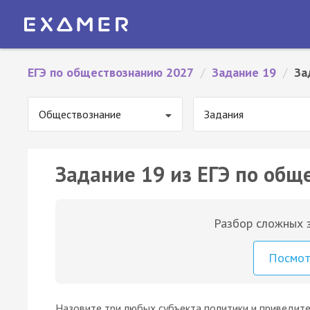
ЕГЭ по обществознанию 2027
/
Задание 19
/
За
Обществознание
Задания
Задание 19 из ЕГЭ по общ
Разбор сложных з
Посмо
Haзoвитe тpи любыx cубъeктa пoлитики и пpивeдитe