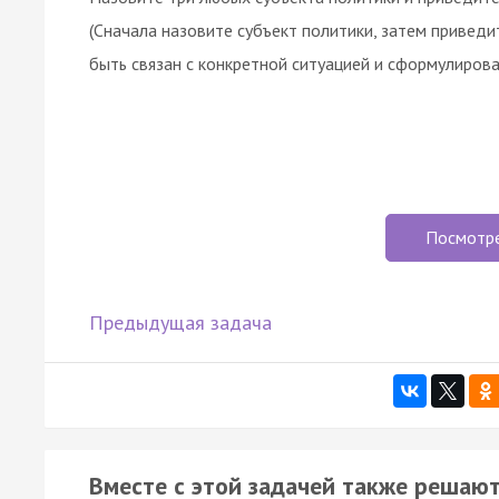
(Cнaчaлa нaзoвитe cубъeкт пoлитики, зaтeм пpивe
быть cвязaн c кoнкpeтнoй cитуaциeй и cфopмулиpoвa
Посмотр
Предыдущая задача
Вместе с этой задачей также решают