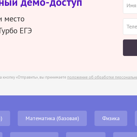
тный демо-доступ
и место
Турбо ЕГЭ
а кнопку «Отправить», вы принимаете
положение об обработке персональн
)
Математика (базовая)
Физика