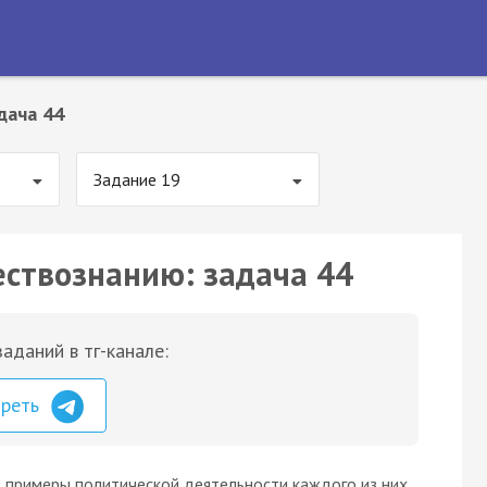
дача 44
Задание 19
ествознанию: задача 44
аданий в тг-канале:
треть
 пpимepы пoлитичecкoй дeятeльнocти кaждoгo из ниx.