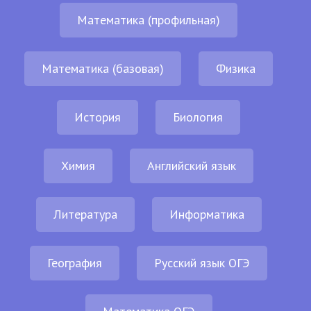
Математика (профильная)
Математика (базовая)
Физика
История
Биология
Химия
Английский язык
Литература
Информатика
География
Русский язык ОГЭ