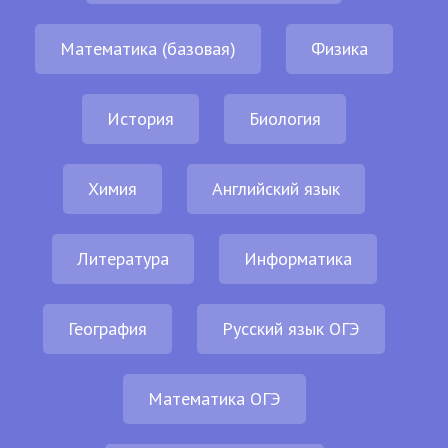
Математика (базовая)
Физика
История
Биология
Химия
Английский язык
Литература
Информатика
География
Русский язык ОГЭ
Математика ОГЭ