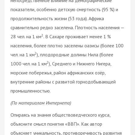
непосредственное влияние на демографические
показатели, особенно детскую смертность (95 %) и
продолжительность жизни (53 года). Африка
сравнительно редко заселена. Плотность населения —
2
28 чел. на 1 км
. В Сахаре проживает менее 1 %
населения, более плотно заселены оазисы (более 100
2
чел. на 1 км
), плодородные долины Нила (более
2
1000 чел. на 1 км
), Среднего и Нижнего Нигера,
морские побережья, район африканских озёр,
внутренние районы с развитой горнодобывающей
промышленностью.
(По материалам Интернета)
Опираясь на знания обществоведческого курса,
объясните смысл понятия «ВВП». Как автор
объясняет уникальность, противоречивость развития