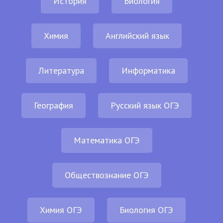
История
Биология
Химия
Английский язык
Литература
Информатика
География
Русский язык ОГЭ
Математика ОГЭ
Обществознание ОГЭ
Химия ОГЭ
Биология ОГЭ